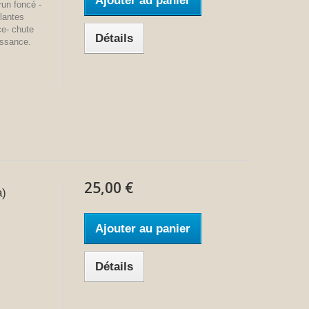
Ajouter au panier
run foncé -
Plantes
nce- chute
Détails
issance.
25,00 €
a)
Ajouter au panier
Détails