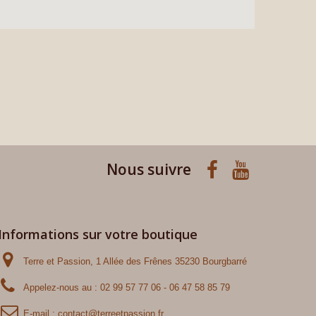
Nous suivre
Informations sur votre boutique
Terre et Passion, 1 Allée des Frênes 35230 Bourgbarré
Appelez-nous au :
02 99 57 77 06 - 06 47 58 85 79
E-mail :
contact@terreetpassion.fr