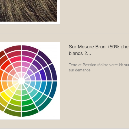
Sur Mesure Brun +50% che
blancs 2...
Terre et Passion réalise votre kit s
sur demande.