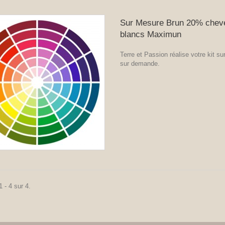
Sur Mesure Brun 20% chev
blancs Maximun
Terre et Passion réalise votre kit s
sur demande.
 - 4 sur 4.